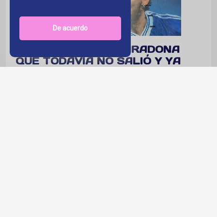
De acuerdo
“LA CANCIÓN DE MARADONA
QUE TODAVÍA NO SALIÓ Y YA
GENERA CONTROVERSIA.”
DARAA en pocas horas generó todo tipo
de reacciones. Por qué? Lo que suena en
esos 15 segundos de adelanto parece ser
una versión (adaptada al castellano) de la
canción Santa Maradona
Publicado en :
Musica
Por: NICOLAS IBARRA