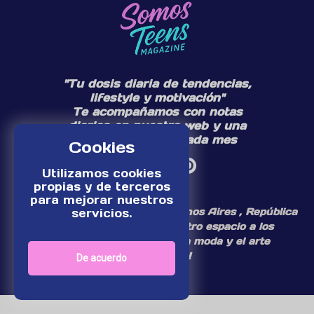
"Tu dosis diaria de tendencias,
lifestyle y motivación"
Te acompañamos con notas
diarias en nuestra web y una
edición especial cada mes
Cookies
Utilizamos cookies
propias y de terceros
para mejorar nuestros
¡Somos un medio digital de Buenos Aires , República
servicios.
Argentina, dedicamos nuestro espacio a los
personajes del mundo de la moda y el arte
adolescente!
De acuerdo