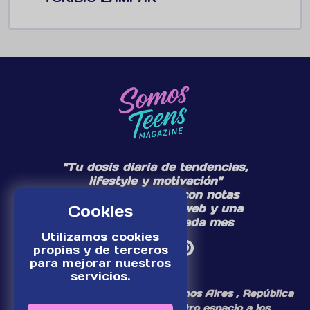
"Tu dosis diaria de tendencias,
lifestyle y motivación"
Te acompañamos con notas
Cookies
diarias en nuestra web y una
edición especial cada mes
Utilizamos cookies
propias y de terceros
para mejorar nuestros
servicios.
¡Somos un medio digital de Buenos Aires , República
Argentina, dedicamos nuestro espacio a los