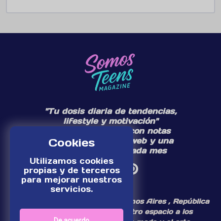
"Tu dosis diaria de tendencias,
lifestyle y motivación"
Te acompañamos con notas
diarias en nuestra web y una
Cookies
edición especial cada mes
Utilizamos cookies
propias y de terceros
para mejorar nuestros
servicios.
¡Somos un medio digital de Buenos Aires , República
Argentina, dedicamos nuestro espacio a los
De acuerdo