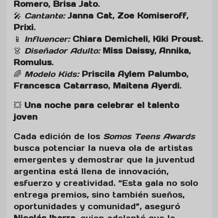
Romero
,
Brisa Jato
.
🎤
Cantante:
Janna Cat
,
Zoe Komiseroff
,
Prixi
.
📱
Influencer:
Chiara Demicheli
,
Kiki Proust
.
👗
Diseñador Adulto:
Miss Daissy
,
Annika
,
Romulus
.
🌈
Modelo Kids:
Priscila Aylem Palumbo
,
Francesca Catarraso
,
Maitena Ayerdi
.
💥
Una noche para celebrar el talento
joven
Cada edición de los
Somos Teens Awards
busca potenciar la nueva ola de artistas
emergentes y demostrar que la juventud
argentina está llena de innovación,
esfuerzo y creatividad. “Esta gala no solo
entrega premios, sino también sueños,
oportunidades y comunidad”, aseguró
Nicolás Ibarra
, quien adelantó que la