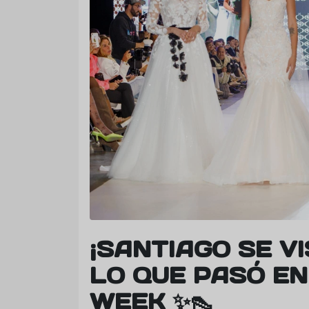
¡SANTIAGO SE V
LO QUE PASÓ EN
WEEK ✨👠