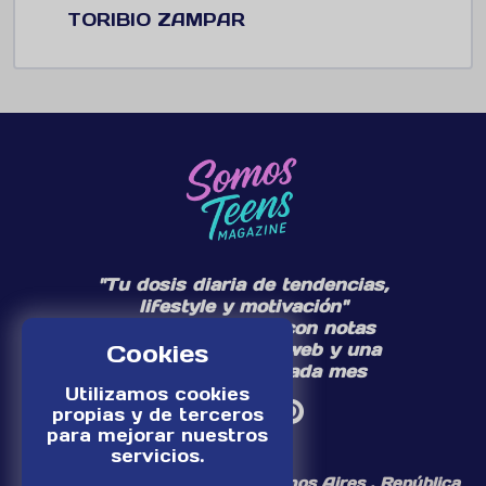
TORIBIO ZAMPAR
"Tu dosis diaria de tendencias,
lifestyle y motivación"
Te acompañamos con notas
diarias en nuestra web y una
Cookies
edición especial cada mes
Utilizamos cookies
propias y de terceros
para mejorar nuestros
servicios.
¡Somos un medio digital de Buenos Aires , República