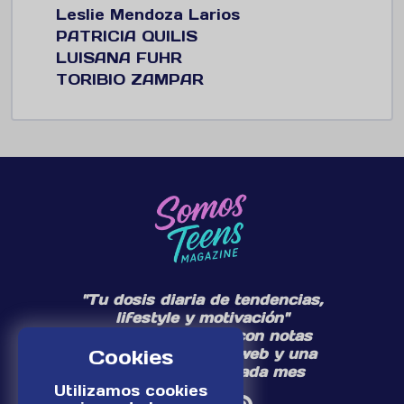
Leslie Mendoza Larios
PATRICIA QUILIS
LUISANA FUHR
TORIBIO ZAMPAR
"Tu dosis diaria de tendencias,
lifestyle y motivación"
Te acompañamos con notas
Cookies
diarias en nuestra web y una
edición especial cada mes
Utilizamos cookies