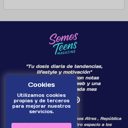
"Tu dosis diaria de tendencias,
lifestyle y motivación"
Te acompañamos con notas
diarias en nuestra web y una
Cookies
edición especial cada mes
Utilizamos cookies
propias y de terceros
para mejorar nuestros
servicios.
¡Somos un medio digital de Buenos Aires , República
Argentina, dedicamos nuestro espacio a los