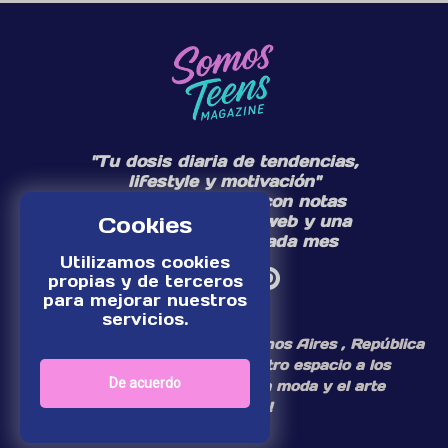
"Tu dosis diaria de tendencias,
lifestyle y motivación"
Te acompañamos con notas
Cookies
diarias en nuestra web y una
edición especial cada mes
Utilizamos cookies
propias y de terceros
para mejorar nuestros
servicios.
¡Somos un medio digital de Buenos Aires , República
Argentina, dedicamos nuestro espacio a los
De acuerdo
personajes del mundo de la moda y el arte
adolescente!