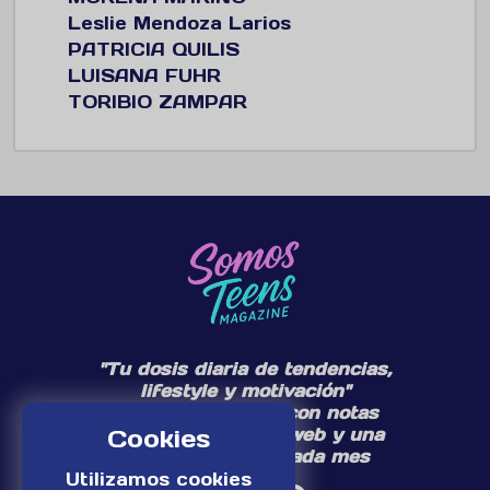
Leslie Mendoza Larios
PATRICIA QUILIS
LUISANA FUHR
TORIBIO ZAMPAR
"Tu dosis diaria de tendencias,
lifestyle y motivación"
Te acompañamos con notas
diarias en nuestra web y una
Cookies
edición especial cada mes
Utilizamos cookies