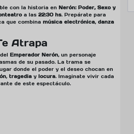
ble con la historia en
Nerón: Poder, Sexo y
onteatro
a las
22:30 hs
. Prepárate para
ica que combina
música electrónica
,
danza
Te Atrapa
 del
Emperador Nerón
, un personaje
tasmas de su pasado. La trama se
lugar donde el poder y el deseo chocan en
ión
,
tragedia
y
locura
. Imaginate vivir cada
rante de este espectáculo.