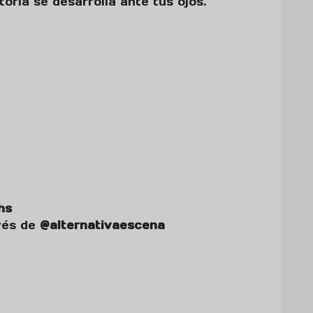
toria se desarrolla ante tus ojos.
hs
vés de
@alternativaescena