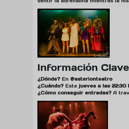
sentir la adrenalina mientras la his
Información Clave
¿Dónde?
En
@asterionteatro
¿Cuándo?
Este
jueves a las 22:30 
¿Cómo conseguir entradas?
A tra