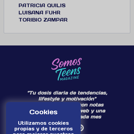
PATRICIA QUILIS
LUISANA FUHR
TORIBIO ZAMPAR
"Tu dosis diaria de tendencias,
lifestyle y motivación"
Te acompañamos con notas
diarias en nuestra web y una
Cookies
edición especial cada mes
Utilizamos cookies
propias y de terceros