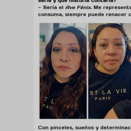
sería y qué historia contaría?
— Sería el
Ave Fénix
. Me represent
consuma, siempre puede renacer co
Con pinceles, sueños y determinac