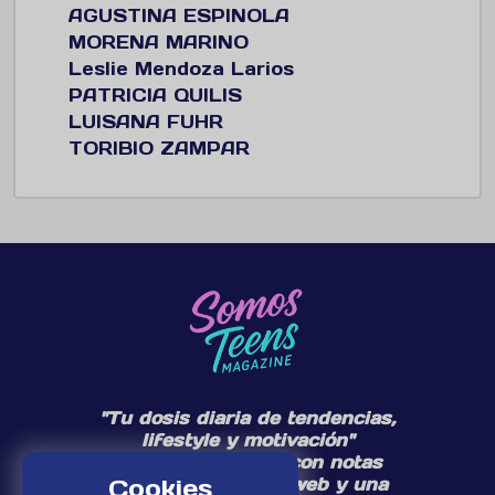
AGUSTINA ESPINOLA
MORENA MARINO
Leslie Mendoza Larios
PATRICIA QUILIS
LUISANA FUHR
TORIBIO ZAMPAR
"Tu dosis diaria de tendencias,
lifestyle y motivación"
Te acompañamos con notas
Cookies
diarias en nuestra web y una