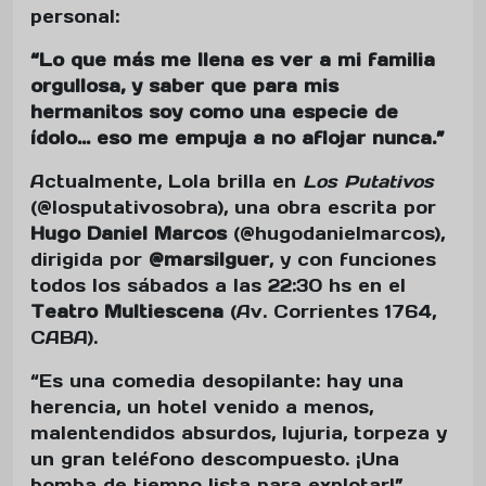
personal:
“Lo que más me llena es ver a mi familia
orgullosa, y saber que para mis
hermanitos soy como una especie de
ídolo... eso me empuja a no aflojar nunca.”
Actualmente, Lola brilla en
Los Putativos
(@losputativosobra), una obra escrita por
Hugo Daniel Marcos
(@hugodanielmarcos),
dirigida por
@marsilguer
, y con funciones
todos los sábados a las 22:30 hs en el
Teatro Multiescena
(Av. Corrientes 1764,
CABA).
“Es una comedia desopilante: hay una
herencia, un hotel venido a menos,
malentendidos absurdos, lujuria, torpeza y
un gran teléfono descompuesto. ¡Una
bomba de tiempo lista para explotar!”