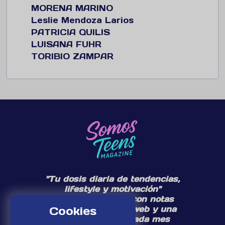
MORENA MARINO
Leslie Mendoza Larios
PATRICIA QUILIS
LUISANA FUHR
TORIBIO ZAMPAR
"Tu dosis diaria de tendencias,
lifestyle y motivación"
Te acompañamos con notas
diarias en nuestra web y una
Cookies
edición especial cada mes