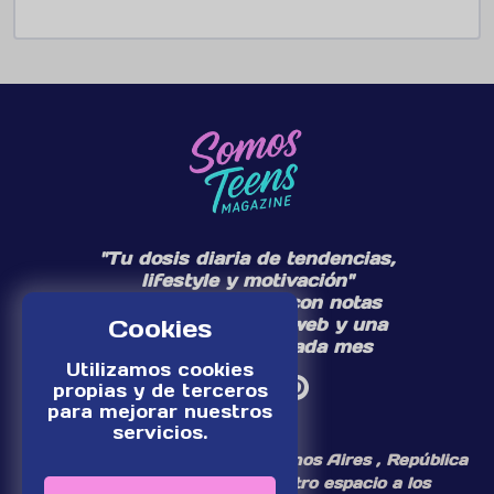
"Tu dosis diaria de tendencias,
lifestyle y motivación"
Te acompañamos con notas
diarias en nuestra web y una
Cookies
edición especial cada mes
Utilizamos cookies
propias y de terceros
para mejorar nuestros
servicios.
¡Somos un medio digital de Buenos Aires , República
Argentina, dedicamos nuestro espacio a los