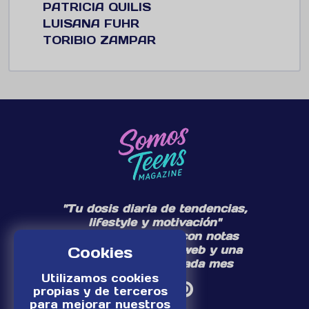
PATRICIA QUILIS
LUISANA FUHR
TORIBIO ZAMPAR
"Tu dosis diaria de tendencias,
lifestyle y motivación"
Te acompañamos con notas
Cookies
diarias en nuestra web y una
edición especial cada mes
Utilizamos cookies
propias y de terceros
para mejorar nuestros