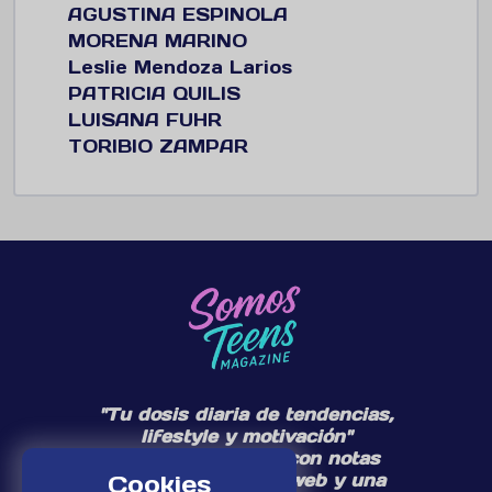
AGUSTINA ESPINOLA
MORENA MARINO
Leslie Mendoza Larios
PATRICIA QUILIS
LUISANA FUHR
TORIBIO ZAMPAR
"Tu dosis diaria de tendencias,
lifestyle y motivación"
Te acompañamos con notas
Cookies
diarias en nuestra web y una