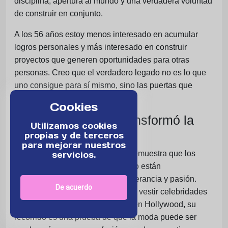
disciplina, apertura al mundo y una verdadera voluntad
de construir en conjunto.
A los 56 años estoy menos interesado en acumular
logros personales y más interesado en construir
proyectos que generen oportunidades para otras
personas. Creo que el verdadero legado no es lo que
uno consigue para sí mismo, sino las puertas que
ayuda a abrir para los demás.
Cookies
Un diseñador que transformó la
Utilizamos cookies
adversidad en éxito
propias y de terceros
para mejorar nuestros
La historia de
Jorge del Busto
demuestra que los
servicios.
sueños no tienen fronteras cuando están
acompañados por trabajo, perseverancia y pasión.
De acuerdo
Desde sus primeros dibujos hasta vestir celebridades
internacionales y dejar su huella en Hollywood, su
recorrido es una prueba de que la moda puede ser