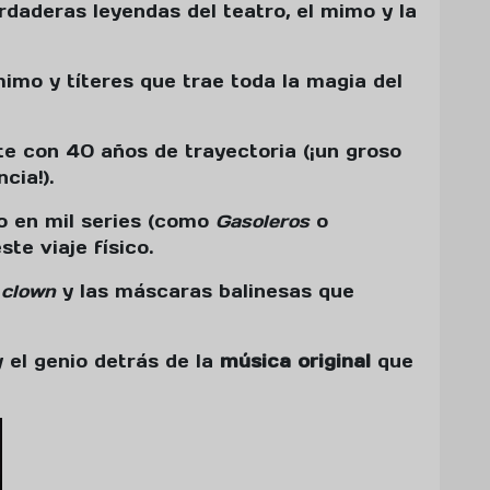
rdaderas leyendas del teatro, el mimo y la
mo y títeres que trae toda la magia del
e con 40 años de trayectoria (¡un groso
cia!).
o en mil series (como
Gasoleros
o
ste viaje físico.
l
clown
y las máscaras balinesas que
 el genio detrás de la
música original
que