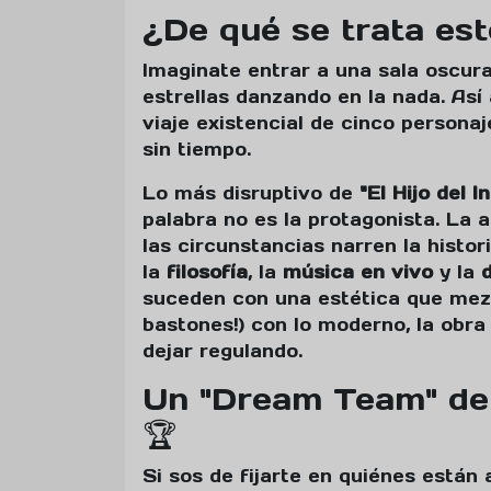
¿De qué se trata este
Imaginate entrar a una sala oscur
estrellas danzando en la nada. Así
viaje existencial de cinco persona
sin tiempo.
Lo más disruptivo de
"El Hijo del I
palabra no es la protagonista. La 
las circunstancias narren la histo
la
filosofía
, la
música en vivo
y la
suceden con una estética que mezcl
bastones!) con lo moderno, la obra
dejar regulando.
Un "Dream Team" de 
🏆
Si sos de fijarte en quiénes están 