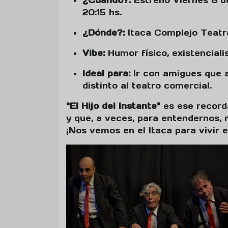
¿Cuándo?:
Estreno Viernes 6 de
20:15 hs.
¿Dónde?:
Itaca Complejo Teatr
Vibe:
Humor físico, existenciali
Ideal para:
Ir con amigues que a
distinto al teatro comercial.
"El Hijo del Instante"
es ese record
y que, a veces, para entendernos, n
¡Nos vemos en el Itaca para vivir e