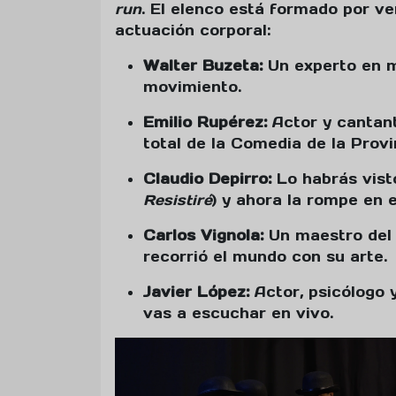
run
. El elenco está formado por ve
actuación corporal:
Walter Buzeta:
Un experto en mi
movimiento.
Emilio Rupérez:
Actor y cantant
total de la Comedia de la Provin
Claudio Depirro:
Lo habrás vist
Resistiré
) y ahora la rompe en e
Carlos Vignola:
Un maestro de
recorrió el mundo con su arte.
Javier López:
Actor, psicólogo y
vas a escuchar en vivo.