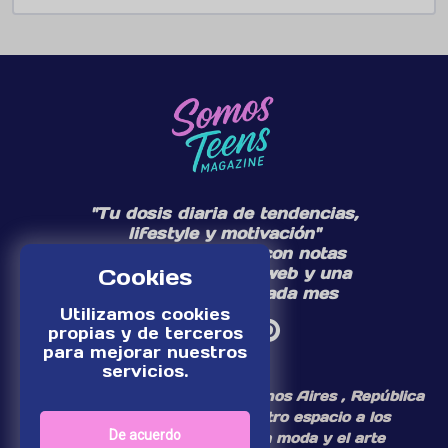
"Tu dosis diaria de tendencias,
lifestyle y motivación"
Te acompañamos con notas
diarias en nuestra web y una
Cookies
edición especial cada mes
Utilizamos cookies
propias y de terceros
para mejorar nuestros
servicios.
¡Somos un medio digital de Buenos Aires , República
Argentina, dedicamos nuestro espacio a los
De acuerdo
personajes del mundo de la moda y el arte