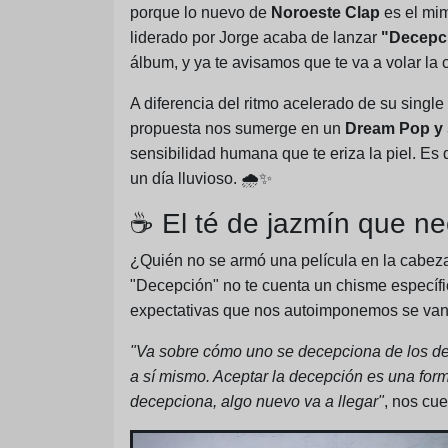
porque lo nuevo de
Noroeste Clap
es el mim
liderado por Jorge acaba de lanzar
"Decepc
álbum, y ya te avisamos que te va a volar la
A diferencia del ritmo acelerado de su single 
propuesta nos sumerge en un
Dream Pop y
sensibilidad humana que te eriza la piel. E
un día lluvioso. 🌧️✨
☕ El té de jazmín que ne
¿Quién no se armó una película en la cabeza
"Decepción" no te cuenta un chisme específi
expectativas que nos autoimponemos se van
"Va sobre cómo uno se decepciona de los de
a sí mismo. Aceptar la decepción es una forma
decepciona, algo nuevo va a llegar"
, nos cu