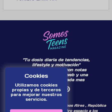
"Tu dosis diaria de tendencias,
lifestyle y motivación"
Te acompañamos con notas
diarias en nuestra web y una
Cookies
edición especial cada mes
Utilizamos cookies
propias y de terceros
para mejorar nuestros
servicios.
¡Somos un medio digital de Buenos Aires , República
Argentina, dedicamos nuestro espacio a los