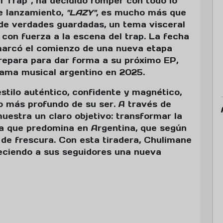
l Trap", ha decidido romper con todo lo
te lanzamiento,
"LAZY"
, es mucho más que
 de verdades guardadas, un tema visceral
con fuerza a la escena del trap. La fecha
 marcó el comienzo de una nueva etapa
 prepara para dar forma a su próximo EP,
rama musical argentino en 2025.
stilo auténtico, confidente y magnético,
o más profundo de su ser. A través de
muestra un claro objetivo: transformar la
lla que predomina en Argentina, que según
ta de frescura. Con esta tiradera, Chulimane
eciendo a sus seguidores una nueva