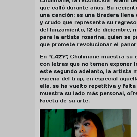
Chulimane, la reconocida "Mami de
que calló durante años. Su recien
una canción: es una tiradera llena
y crudo que representa su regreso 
del lanzamiento, 12 de diciembre,
para la artista rosarina, quien se
que promete revolucionar el pano
En
"LAZY"
, Chulimane muestra su e
con letras que no temen exponer l
este segundo adelanto, la artista 
escena del trap, en especial aque
ella, se ha vuelto repetitiva y fal
muestra su lado más personal, ofr
faceta de su arte.