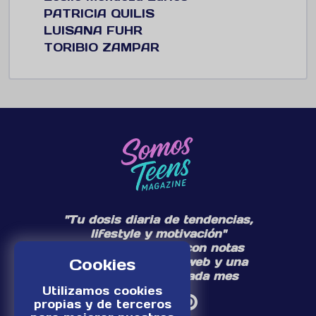
PATRICIA QUILIS
LUISANA FUHR
TORIBIO ZAMPAR
"Tu dosis diaria de tendencias,
lifestyle y motivación"
Te acompañamos con notas
Cookies
diarias en nuestra web y una
edición especial cada mes
Utilizamos cookies
propias y de terceros