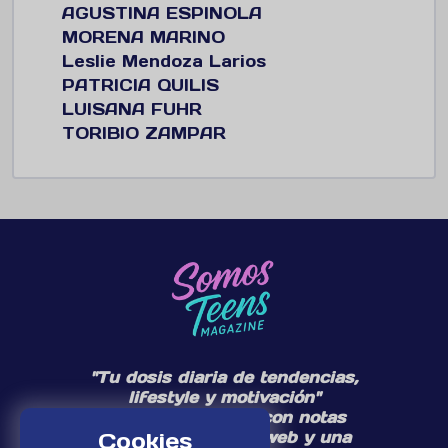
AGUSTINA ESPINOLA
MORENA MARINO
Leslie Mendoza Larios
PATRICIA QUILIS
LUISANA FUHR
TORIBIO ZAMPAR
"Tu dosis diaria de tendencias,
lifestyle y motivación"
Te acompañamos con notas
diarias en nuestra web y una
Cookies