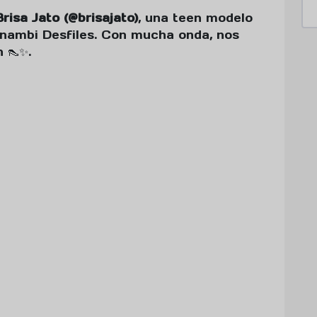
Brisa Jato (@brisajato)
, una teen modelo
anambi Desfiles. Con mucha onda, nos
 👠✨.