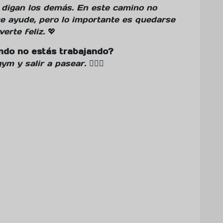
 digan los demás. En este camino no
e ayude, pero lo importante es quedarse
erte feliz.
💖
ndo no estás trabajando?
ym y salir a pasear.
🏋️‍♀️🌸