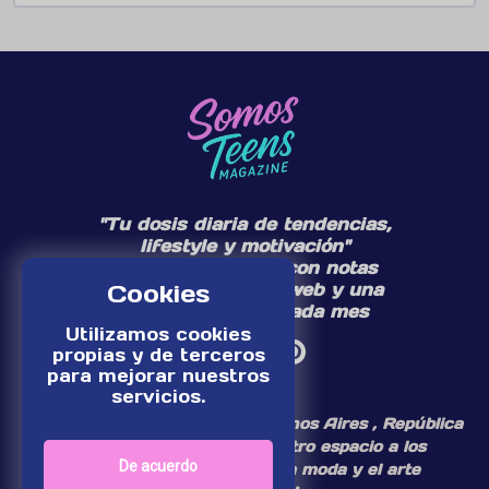
"Tu dosis diaria de tendencias,
lifestyle y motivación"
Te acompañamos con notas
diarias en nuestra web y una
Cookies
edición especial cada mes
Utilizamos cookies
propias y de terceros
para mejorar nuestros
servicios.
¡Somos un medio digital de Buenos Aires , República
Argentina, dedicamos nuestro espacio a los
De acuerdo
personajes del mundo de la moda y el arte