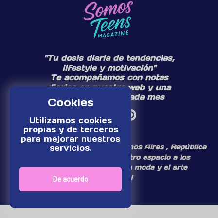
"Tu dosis diaria de tendencias,
lifestyle y motivación"
Te acompañamos con notas
diarias en nuestra web y una
edición especial cada mes
Cookies
Utilizamos cookies
propias y de terceros
para mejorar nuestros
¡Somos un medio digital de Buenos Aires , República
servicios.
Argentina, dedicamos nuestro espacio a los
personajes del mundo de la moda y el arte
adolescente!
De acuerdo