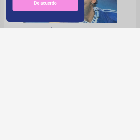
De acuerdo
“LA CANCIÓN DE MARADONA
QUE TODAVÍA NO SALIÓ Y YA
GENERA CONTROVERSIA.”
DARAA en pocas horas generó todo tipo
de reacciones. Por qué? Lo que suena en
esos 15 segundos de adelanto parece ser
una versión (adaptada al castellano) de la
canción Santa Maradona
Publicado en :
Musica
Por: NICOLAS IBARRA