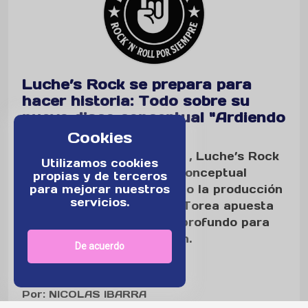
Luche’s Rock se prepara para
hacer historia: Todo sobre su
nuevo disco conceptual "Ardiendo
en el Cielo"
Cookies
Tras el éxito de Propósito , Luche’s Rock
Utilizamos cookies
anuncia su nuevo álbum conceptual
propias y de terceros
para mejorar nuestros
«Ardiendo en el Cielo». Bajo la producción
servicios.
de Álvaro Villagra, Lucas Torea apuesta
por un rock con mensaje profundo para
escuchar de principio a fin.
De acuerdo
Publicado en :
Musica
Por: NICOLAS IBARRA